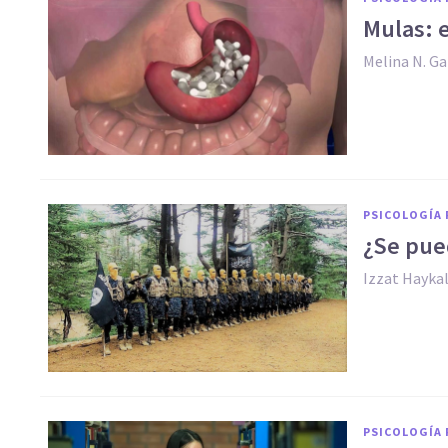
Mulas: e
Melina N. G
PSICOLOGÍA 
​¿Se pue
Izzat Hayka
PSICOLOGÍA 