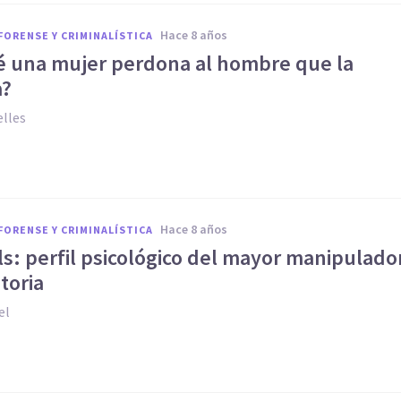
hace 8 años
FORENSE Y CRIMINALÍSTICA
é una mujer perdona al hombre que la
a?
elles
hace 8 años
FORENSE Y CRIMINALÍSTICA
s: perfil psicológico del mayor manipulado
storia
el