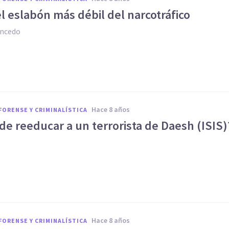
l eslabón más débil del narcotráfico
ancedo
hace 8 años
FORENSE Y CRIMINALÍSTICA
de reeducar a un terrorista de Daesh (ISIS)
l
hace 8 años
FORENSE Y CRIMINALÍSTICA