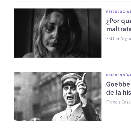
PSICOLOGÍA 
¿Por qu
maltrat
Esther Argü
PSICOLOGÍA 
Goebbel
de la hi
Francis Cast