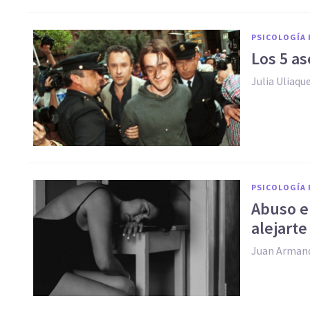
PSICOLOGÍA 
Los 5 a
​Julia Uliaqu
PSICOLOGÍA 
Abuso e
alejarte
Juan Arman