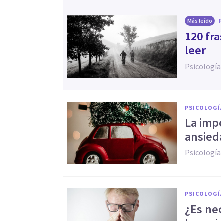
Más leído
120 fr
leer
Psicología
PSICOLOGÍ
La imp
ansied
Psicología
PSICOLOGÍ
¿Es nec