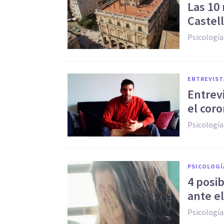
Las 10
Castel
Psicología
ENTREVIST
Entrev
el cor
Psicología
PSICOLOGÍ
4 posi
ante e
Psicología