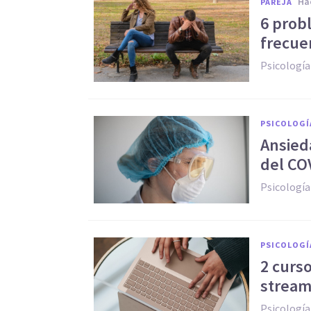
h
PAREJA
6 prob
frecue
Psicología
PSICOLOGÍ
Ansieda
del CO
Psicología
PSICOLOGÍ
2 curso
stream
Psicología