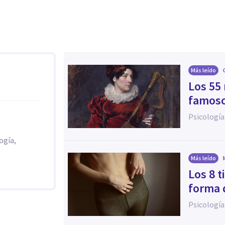
Más leído
Los 55
famoso
Psicología
ogía,
Más leído
Los 8 
forma 
Psicología