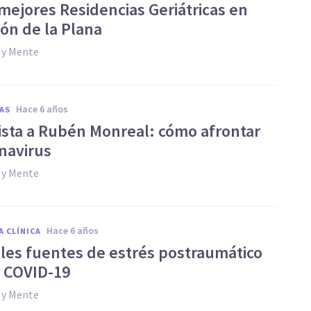
 mejores Residencias Geriátricas en
lón de la Plana
 y Mente
hace 6 años
AS
ista a Rubén Monreal: cómo afrontar
onavirus
 y Mente
hace 6 años
A CLÍNICA
bles fuentes de estrés postraumático
l COVID-19
 y Mente