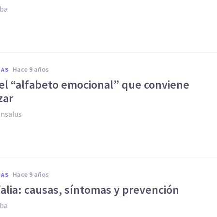
oba
hace 9 años
IAS
el “alfabeto emocional” que conviene
zar
ensalus
hace 9 años
IAS
alia: causas, síntomas y prevención
oba