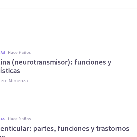
hace 9 años
IAS
lina (neurotransmisor): funciones y
ísticas
llero Mimenza
hace 9 años
IAS
enticular: partes, funciones y trastornos
os