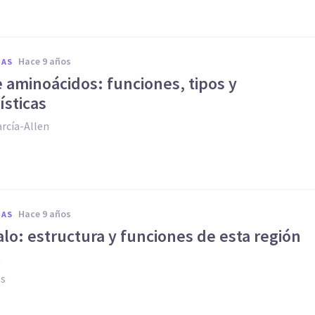
hace 9 años
IAS
e aminoácidos: funciones, tipos y
ísticas
rcía-Allen
hace 9 años
IAS
lo: estructura y funciones de esta región
l
es