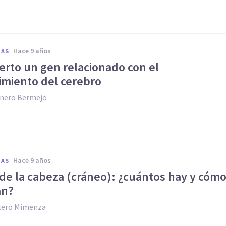
hace 9 años
IAS
erto un gen relacionado con el
imiento del cerebro
nero Bermejo
hace 9 años
IAS
de la cabeza (cráneo): ¿cuántos hay y cóm
an?
llero Mimenza