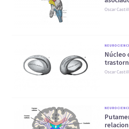
Oscar Casti
NEUROCIENC
Núcleo c
trastor
Oscar Casti
NEUROCIENC
Putamen
relacio