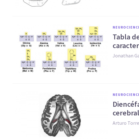
NEUROCIENC
​Tabla d
caracter
Jonathan Ga
NEUROCIENC
Diencéfa
cerebra
Arturo Torr