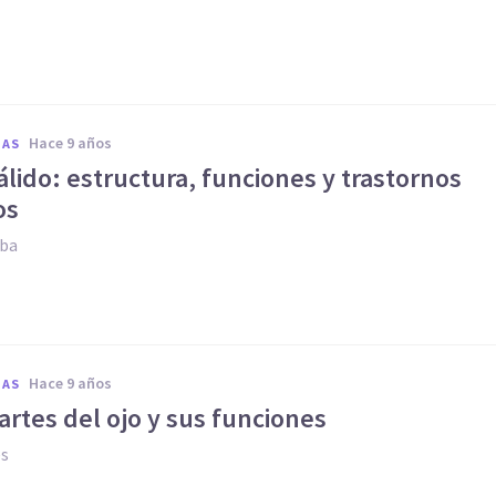
hace 9 años
IAS
lido: estructura, funciones y trastornos
os
oba
hace 9 años
IAS
artes del ojo y sus funciones
es