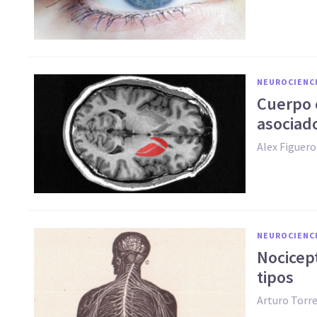
NEUROCIENC
Cuerpo e
asociad
Alex Figuer
NEUROCIENC
Nocicept
tipos
Arturo Torr