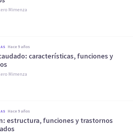
llero Mimenza
hace 9 años
IAS
audado: características, funciones y
nos
llero Mimenza
hace 9 años
IAS
: estructura, funciones y trastornos
nados