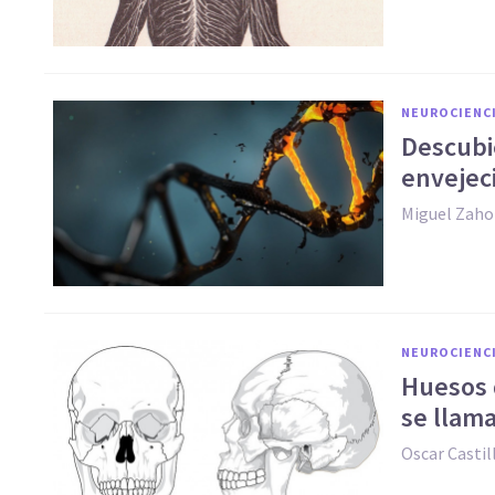
NEUROCIENC
Descubi
envejec
Miguel Zaho
NEUROCIENC
Huesos 
se llam
Oscar Casti