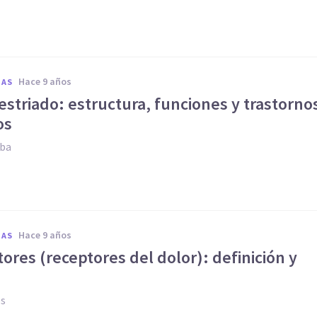
hace 9 años
IAS
striado: estructura, funciones y trastorno
os
oba
hace 9 años
IAS
ores (receptores del dolor): definición y
es