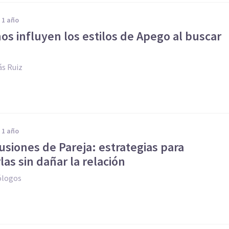
e 1 año
s influyen los estilos de Apego al buscar
s Ruiz
e 1 año
usiones de Pareja: estrategias para
as sin dañar la relación
ólogos