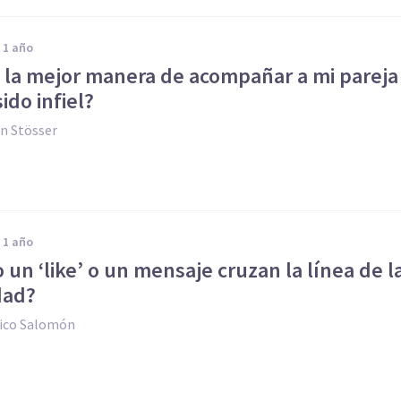
e 1 año
s la mejor manera de acompañar a mi pareja
sido infiel?
n Stösser
e 1 año
un ‘like’ o un mensaje cruzan la línea de l
dad?
ico Salomón