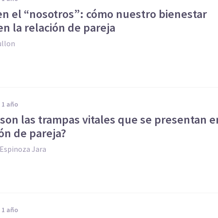
en el “nosotros”: cómo nuestro bienestar
en la relación de pareja
ullon
e 1 año
son las trampas vitales que se presentan e
ión de pareja?
Espinoza Jara
e 1 año