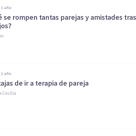
e 1 año
é se rompen tantas parejas y amistades tra
jos?
no
e 1 año
ajas de ir a terapia de pareja
 Cecilia