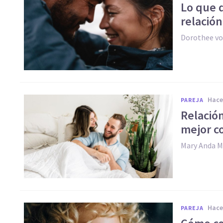
Lo que d
relació
Dorothee vo
hac
PAREJA
Relación
mejor c
Mary Anda 
hac
PAREJA