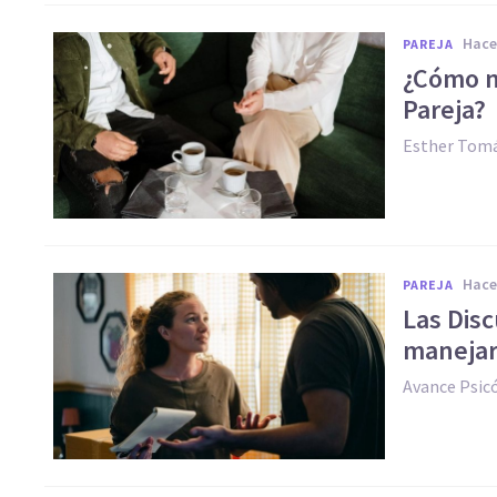
hac
PAREJA
¿Cómo no
Pareja?
Esther Tomá
hac
PAREJA
Las Disc
manejarl
Avance Psic