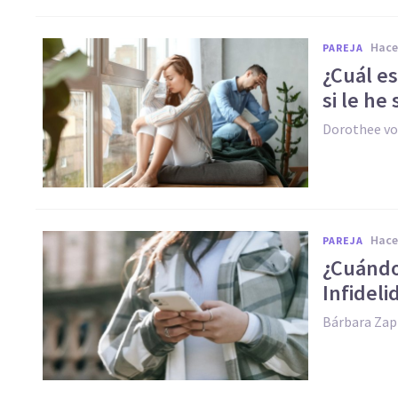
hac
PAREJA
¿Cuál e
si le he 
Dorothee vo
hac
PAREJA
¿Cuándo 
Infideli
Bárbara Zap