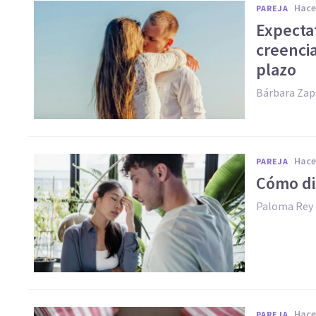
hac
PAREJA
Expectat
creencia
plazo
Bárbara Zap
hac
PAREJA
Cómo di
Paloma Rey
hac
PAREJA