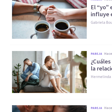
El “yo” 
influye 
Gabriela Bo
hac
PAREJA
¿Cuáles 
la relac
Hermelinda 
hac
PAREJA