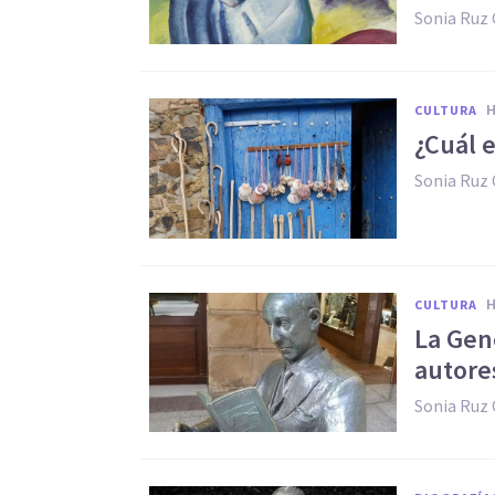
Sonia Ruz
CULTURA
¿Cuál 
Sonia Ruz
CULTURA
La Gene
autore
Sonia Ruz