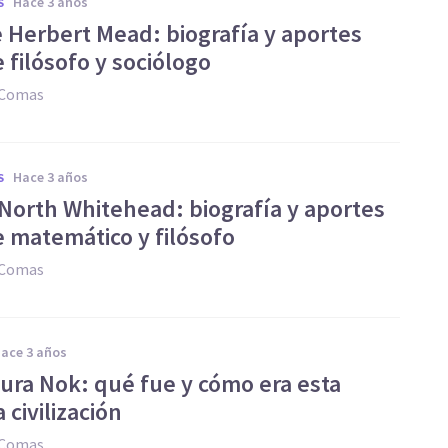
hace 3 años
S
 Herbert Mead: biografía y aportes
 filósofo y sociólogo
 Comas
hace 3 años
S
 North Whitehead: biografía y aportes
e matemático y filósofo
 Comas
hace 3 años
tura Nok: qué fue y cómo era esta
 civilización
 Comas