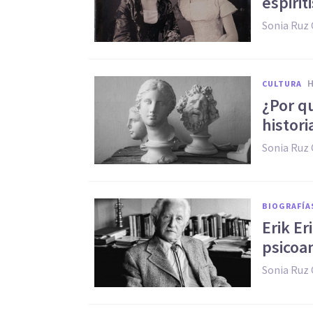
espirit
Sonia Ruz
CULTURA
¿Por qu
histori
Sonia Ruz
BIOGRAFÍA
Erik Er
psicoan
Sonia Ruz