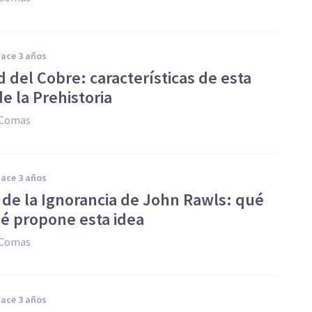
hace 3 años
 del Cobre: características de esta
e la Prehistoria
 Comas
hace 3 años
o de la Ignorancia de John Rawls: qué
ué propone esta idea
 Comas
hace 3 años