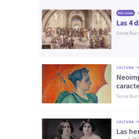
Más leído
Las 4 d
Sonia Ruz
CULTURA
Neoimp
caracte
Sonia Ruz
CULTURA
Las her