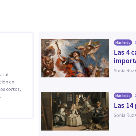
Más leído
Las 4 c
import
Sonia Ruz
sitat
ción en
tos cortos,
.
Más leído
Las 14
Sonia Ruz