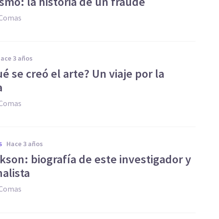
ismo: la historia de un fraude
 Comas
hace 3 años
é se creó el arte? Un viaje por la
a
 Comas
hace 3 años
S
ikson: biografía de este investigador y
alista
 Comas