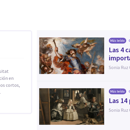
Más leído
Las 4 c
import
Sonia Ruz
sitat
ción en
tos cortos,
.
Más leído
Las 14
Sonia Ruz