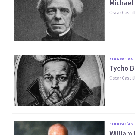
Michael 
Oscar Casti
BIOGRAFÍAS
Tycho B
Oscar Casti
BIOGRAFÍAS
William