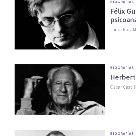
BIOGRAFÍAS
Félix Gu
psicoana
Laura Ruiz M
BIOGRAFÍAS
Herbert 
Oscar Casti
BIOGRAFÍAS