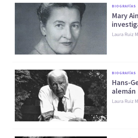
BIOGRAFÍAS
Mary Ain
investi
Laura Ruiz M
BIOGRAFÍAS
Hans-Ge
alemán
Laura Ruiz M