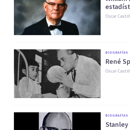
estadíst
Oscar Casti
BIOGRAFÍAS
René Spi
Oscar Casti
BIOGRAFÍAS
Stanley 