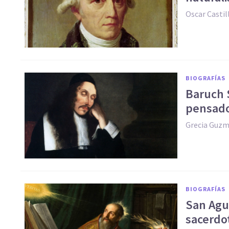
Oscar Casti
BIOGRAFÍAS
Baruch S
pensado
Grecia Guzm
BIOGRAFÍAS
San Agus
sacerdo