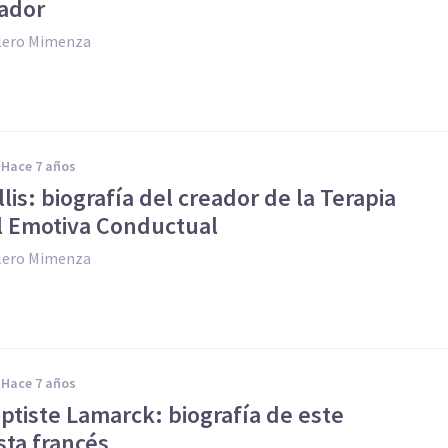
gador
llero Mimenza
hace 7 años
llis: biografía del creador de la Terapia
l Emotiva Conductual
llero Mimenza
hace 7 años
ptiste Lamarck: biografía de este
sta francés