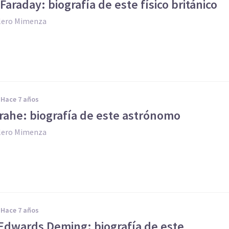
Faraday: biografía de este físico británico
llero Mimenza
hace 7 años
rahe: biografía de este astrónomo
llero Mimenza
hace 7 años
 Edwards Deming: biografía de este