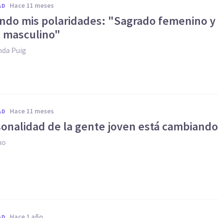
hace 11 meses
AD
ndo mis polaridades: "Sagrado femenino y
 masculino"
nda Puig
hace 11 meses
AD
sonalidad de la gente joven está cambiando
no
hace 1 año
AD