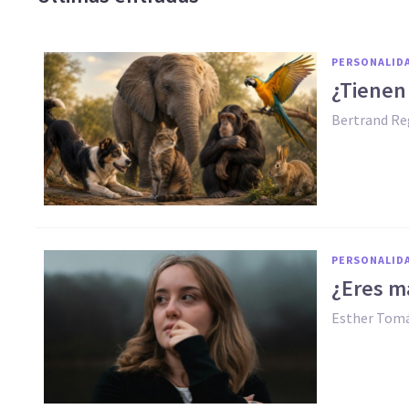
PERSONALID
¿Tienen
Bertrand Re
PERSONALID
¿Eres má
Esther Tomá