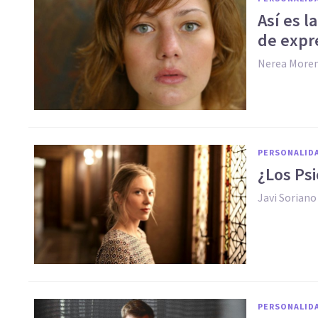
Así es l
de expr
Nerea More
PERSONALID
¿Los Ps
Javi Soriano
PERSONALID