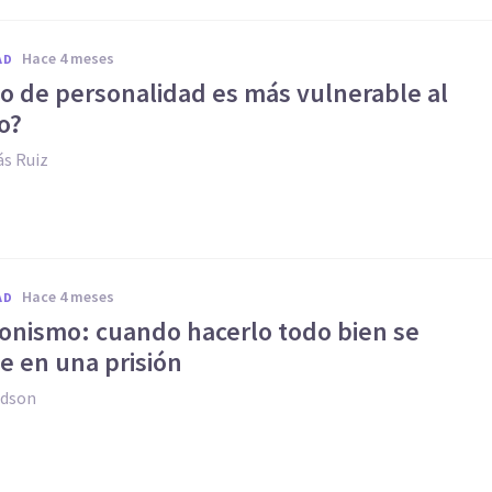
hace 4 meses
AD
po de personalidad es más vulnerable al
o?
s Ruiz
hace 4 meses
AD
ionismo: cuando hacerlo todo bien se
e en una prisión
udson