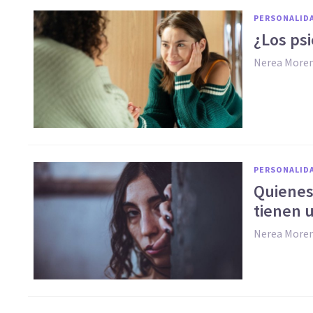
PERSONALID
¿Los ps
Nerea More
PERSONALID
Quienes
tienen 
Nerea More