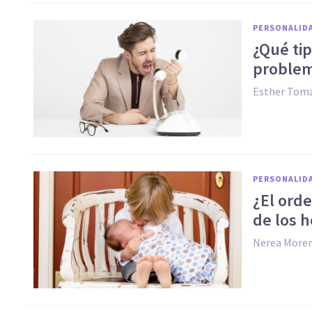
PERSONALID
¿Qué tip
problem
Esther Tomá
PERSONALID
¿El orde
de los 
Nerea More