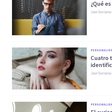
¿Qué es
Javi Soriano
PERSONALID
Cuatro t
identif
Javi Soriano
PERSONALID