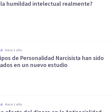
 la humildad intelectual realmente?
hace 1 año
AD
ipos de Personalidad Narcisista han sido
icados en un nuevo estudio
hace 1 año
AD