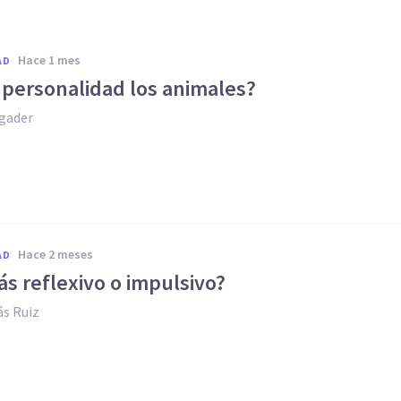
hace 1 mes
AD
 personalidad los animales?
gader
hace 2 meses
AD
s reflexivo o impulsivo?
s Ruiz