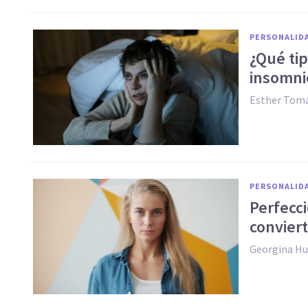
PERSONALID
¿Qué ti
insomni
Esther Tomá
PERSONALID
Perfecc
conviert
Georgina H