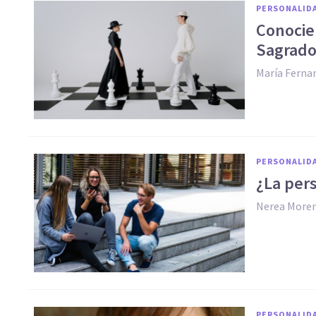
PERSONALID
Conocie
Sagrado
María Ferna
PERSONALID
¿La per
Nerea More
PERSONALID