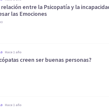
a relación entre la Psicopatía y la incapacida
esar las Emociones
no
hace 1 año
AD
icópatas creen ser buenas personas?
hace 1 año
AD